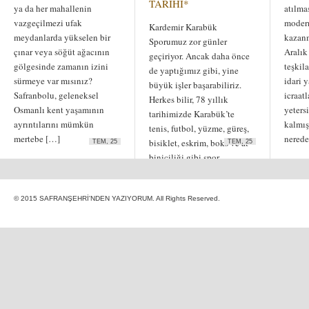
TARİHİ*
ya da her mahallenin
atılma
vazgeçilmezi ufak
modern
Kardemir Karabük
meydanlarda yükselen bir
kazanm
Sporumuz zor günler
çınar veya söğüt ağacının
Aralık
geçiriyor. Ancak daha önce
gölgesinde zamanın izini
teşkil
de yaptığımız gibi, yine
sürmeye var mısınız?
idari 
büyük işler başarabiliriz.
Safranbolu, geleneksel
icraatl
Herkes bilir, 78 yıllık
Osmanlı kent yaşamının
yeters
tarihimizde Karabük’te
ayrıntılarını mümkün
kalmış
tenis, futbol, yüzme, güreş,
mertebe […]
nered
bisiklet, eskrim, boks ve at
TEM, 25
TEM, 25
biniciliği gibi spor
branşlarında […]
© 2015 SAFRANŞEHRİ'NDEN YAZIYORUM. All Rights Reserved.