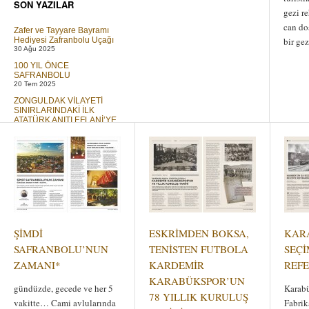
SON YAZILAR
gezi r
can do
Zafer ve Tayyare Bayramı
Hediyesi Zafranbolu Uçağı
bir ge
30 Ağu 2025
100 YIL ÖNCE
SAFRANBOLU
20 Tem 2025
ZONGULDAK VİLAYETİ
SINIRLARINDAKİ İLK
ATATÜRK ANITI EFLANİ’YE
DİKİLMİŞTİR
01 Tem 2023
Elif ve T Cetveli
30 Mar 2019
GÖÇ
16 Ara 2018
ŞİMDİ
ESKRİMDEN BOKSA,
KAR
SAFRANBOLU’NUN
TENİSTEN FUTBOLA
SEÇİ
ZAMANI*
KARDEMİR
REF
KARABÜKSPOR’UN
gündüzde, gecede ve her 5
Karabü
78 YILLIK KURULUŞ
vakitte… Cami avlularında
Fabrik