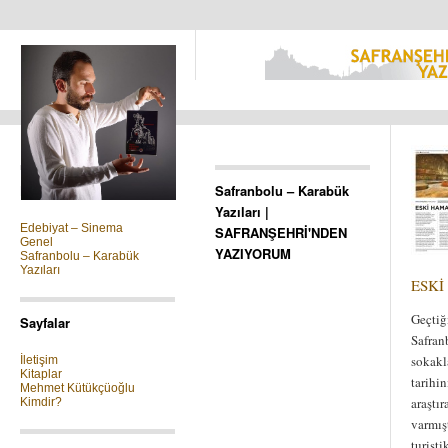
Kategoriler
Safranbolu – Karabük
Yazıları |
Edebiyat – Sinema
SAFRANŞEHRİ'NDEN
Genel
YAZIYORUM
Safranbolu – Karabük
Yazıları
ESK
Geçtiğ
Sayfalar
Safra
sokakla
İletişim
Kitaplar
tarihin
Mehmet Kütükçüoğlu
araştı
Kimdir?
varmış
turist