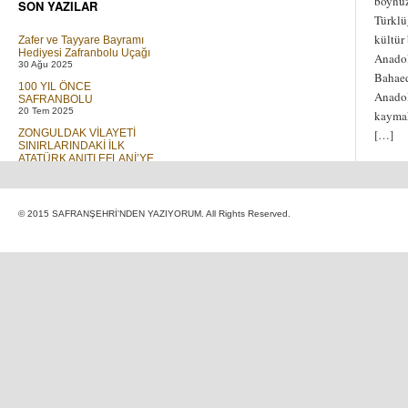
boynuz
SON YAZILAR
Türklü
kültür
Zafer ve Tayyare Bayramı
Hediyesi Zafranbolu Uçağı
Anadol
30 Ağu 2025
Bahaed
100 YIL ÖNCE
Anado
SAFRANBOLU
20 Tem 2025
kaymak
ZONGULDAK VİLAYETİ
[…]
SINIRLARINDAKİ İLK
ATATÜRK ANITI EFLANİ’YE
DİKİLMİŞTİR
01 Tem 2023
Elif ve T Cetveli
© 2015 SAFRANŞEHRİ'NDEN YAZIYORUM. All Rights Reserved.
30 Mar 2019
GÖÇ
16 Ara 2018