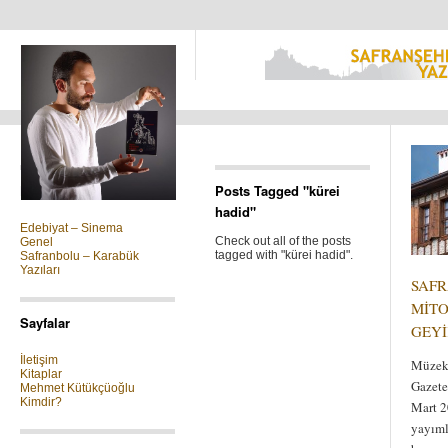
Kategoriler
Posts Tagged "kürei
hadid"
Edebiyat – Sinema
Check out all of the posts
Genel
tagged with "kürei hadid".
Safranbolu – Karabük
Yazıları
SAF
MİTO
Sayfalar
GEYİ
İletişim
Müzeke
Kitaplar
Gazete
Mehmet Kütükçüoğlu
Kimdir?
Mart 2
yayım