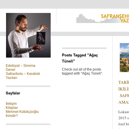
Kategoriler
Posts Tagged "Ağaç
Tüneli"
Edebiyat – Sinema
Check out all of the posts
Genel
tagged with "Ağaç Tüneli".
Safranbolu – Karabük
Yazıları
TARİ
İKİLİ
Sayfalar
SAF
AMA
İletişim
Kitaplar
Lokum 
Mehmet Kütükçüoğlu
Kimdir?
2015 s
özel b