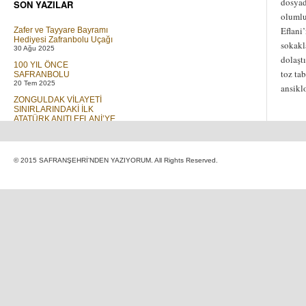
dosyad
SON YAZILAR
olumlu
Eflani
Zafer ve Tayyare Bayramı
Hediyesi Zafranbolu Uçağı
sokakl
30 Ağu 2025
dolaşt
100 YIL ÖNCE
toz tab
SAFRANBOLU
20 Tem 2025
ansikl
ZONGULDAK VİLAYETİ
SINIRLARINDAKİ İLK
ATATÜRK ANITI EFLANİ’YE
DİKİLMİŞTİR
01 Tem 2023
Elif ve T Cetveli
© 2015 SAFRANŞEHRİ'NDEN YAZIYORUM. All Rights Reserved.
30 Mar 2019
GÖÇ
16 Ara 2018