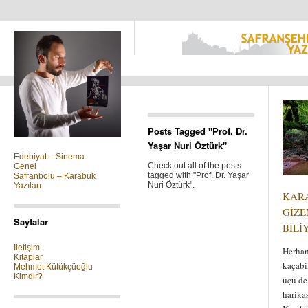
Kategoriler
Posts Tagged "Prof. Dr.
Yaşar Nuri Öztürk"
Edebiyat – Sinema
Check out all of the posts
Genel
tagged with "Prof. Dr. Yaşar
Safranbolu – Karabük
Nuri Öztürk".
Yazıları
KAR
GİZE
Sayfalar
BİLİ
İletişim
Herhan
Kitaplar
kaçabi
Mehmet Kütükçüoğlu
Kimdir?
üçü de
harika