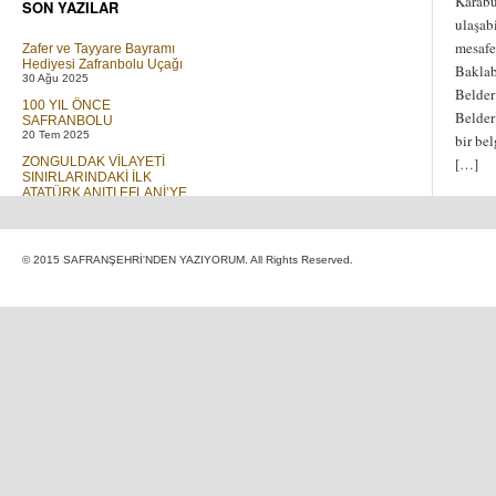
Karabü
SON YAZILAR
ulaşab
mesafe
Zafer ve Tayyare Bayramı
Hediyesi Zafranbolu Uçağı
Baklab
30 Ağu 2025
Belder
100 YIL ÖNCE
Belder
SAFRANBOLU
20 Tem 2025
bir be
ZONGULDAK VİLAYETİ
[…]
SINIRLARINDAKİ İLK
ATATÜRK ANITI EFLANİ’YE
DİKİLMİŞTİR
01 Tem 2023
Elif ve T Cetveli
© 2015 SAFRANŞEHRİ'NDEN YAZIYORUM. All Rights Reserved.
30 Mar 2019
GÖÇ
16 Ara 2018