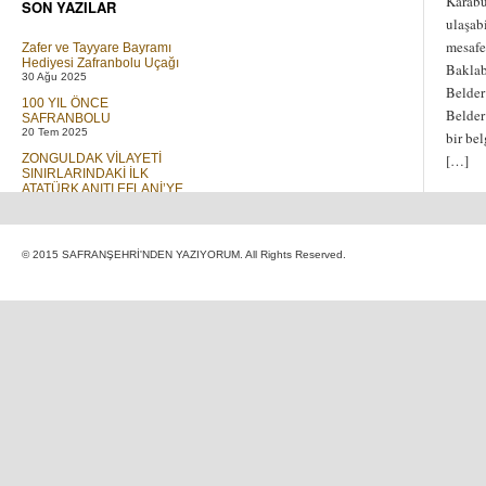
Karabü
SON YAZILAR
ulaşab
mesafe
Zafer ve Tayyare Bayramı
Hediyesi Zafranbolu Uçağı
Baklab
30 Ağu 2025
Belder
100 YIL ÖNCE
Belder
SAFRANBOLU
20 Tem 2025
bir be
ZONGULDAK VİLAYETİ
[…]
SINIRLARINDAKİ İLK
ATATÜRK ANITI EFLANİ’YE
DİKİLMİŞTİR
01 Tem 2023
Elif ve T Cetveli
© 2015 SAFRANŞEHRİ'NDEN YAZIYORUM. All Rights Reserved.
30 Mar 2019
GÖÇ
16 Ara 2018