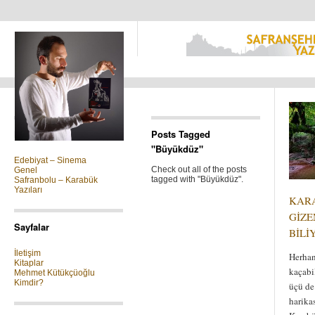
Kategoriler
Posts Tagged
"Büyükdüz"
Edebiyat – Sinema
Check out all of the posts
Genel
tagged with "Büyükdüz".
Safranbolu – Karabük
Yazıları
KAR
GİZE
Sayfalar
BİLİ
İletişim
Herhan
Kitaplar
kaçabi
Mehmet Kütükçüoğlu
Kimdir?
üçü de
harika