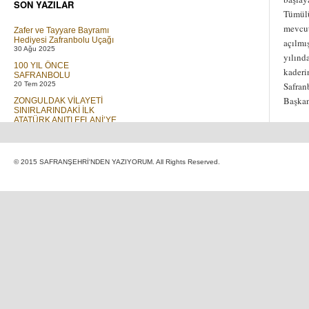
SON YAZILAR
Tümülü
mevcut
Zafer ve Tayyare Bayramı
Hediyesi Zafranbolu Uçağı
açılmı
30 Ağu 2025
yılınd
100 YIL ÖNCE
kaderi
SAFRANBOLU
20 Tem 2025
Safran
Başka
ZONGULDAK VİLAYETİ
SINIRLARINDAKİ İLK
ATATÜRK ANITI EFLANİ’YE
DİKİLMİŞTİR
01 Tem 2023
Elif ve T Cetveli
© 2015 SAFRANŞEHRİ'NDEN YAZIYORUM. All Rights Reserved.
30 Mar 2019
GÖÇ
16 Ara 2018