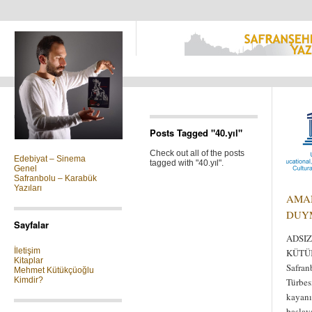
Kategoriler
Posts Tagged "40.yıl"
Check out all of the posts
Edebiyat – Sinema
tagged with "40.yıl".
Genel
Safranbolu – Karabük
Yazıları
AMA
DUY
Sayfalar
ADSIZ
İletişim
KÜTÜ
Kitaplar
Safran
Mehmet Kütükçüoğlu
Kimdir?
Türbes
kayanı
başlay