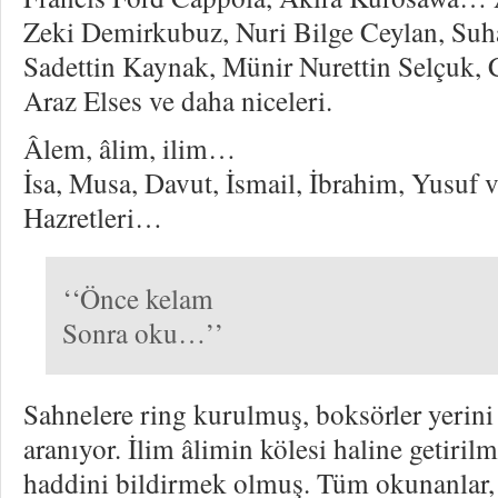
Zeki Demirkubuz, Nuri Bilge Ceylan, Suha
Sadettin Kaynak, Münir Nurettin Selçuk,
Araz Elses ve daha niceleri.
Âlem, âlim, ilim…
İsa, Musa, Davut, İsmail, İbrahim, Yusu
Hazretleri…
‘‘Önce kelam
Sonra oku…’’
Sahnelere ring kurulmuş, boksörler yerini
aranıyor. İlim âlimin kölesi haline getiril
haddini bildirmek olmuş. Tüm okunanlar, i