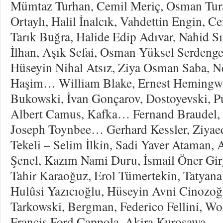
Mümtaz Turhan, Cemil Meriç, Osman Turan
Ortaylı, Halil İnalcık, Vahdettin Engin, 
Tarık Buğra, Halide Edip Adıvar, Nahid Sır
İlhan, Aşık Sefai, Osman Yüksel Serdeng
Hüseyin Nihal Atsız, Ziya Osman Saba, N
Haşim… William Blake, Ernest Hemingway
Bukowski, İvan Gonçarov, Dostoyevski, P
Albert Camus, Kafka… Fernand Braudel, 
Joseph Toynbee… Gerhard Kessler, Ziyaed
Tekeli – Selim İlkin, Sadi Yaver Ataman
Şenel, Kazım Nami Duru, İsmail Öner Gir
Tahir Karaoğuz, Erol Tümertekin, Tatya
Hulûsi Yazıcıoğlu, Hüseyin Avni Cinozo
Tarkowski, Bergman, Federico Fellini, Wo
Francis Ford Cappola, Akira Kurosawa… 