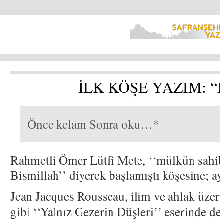
İLK KÖŞE YAZIM: “M
Önce kelam Sonra oku…*
Rahmetli Ömer Lütfi Mete, ‘‘mülkün sahib
Bismillah’’ diyerek başlamıştı köşesine; a
Jean Jacques Rousseau, ilim ve ahlak üzeri
gibi ‘‘Yalnız Gezerin Düşleri’’ eserinde de