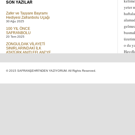
kelime
SON YAZILAR
yeter 
haftala
Zafer ve Tayyare Bayramı
Hediyesi Zafranbolu Uçağı
alamad
30 Ağu 2025
gelmed
100 YIL ÖNCE
basmak
SAFRANBOLU
20 Tem 2025
üzerim
ZONGULDAK VİLAYETİ
o da y
SINIRLARINDAKİ İLK
Hayıfl
ATATÜRK ANITI EFLANİ’YE
DİKİLMİŞTİR
01 Tem 2023
Elif ve T Cetveli
© 2015 SAFRANŞEHRİ'NDEN YAZIYORUM. All Rights Reserved.
30 Mar 2019
GÖÇ
16 Ara 2018