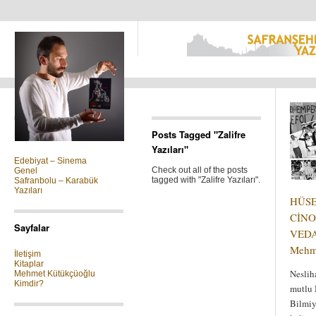
Kategoriler
Posts Tagged "Zalifre
Yazıları"
Edebiyat – Sinema
Check out all of the posts
Genel
tagged with "Zalifre Yazıları".
Safranbolu – Karabük
Yazıları
HÜSE
CİN
Sayfalar
VEDA
Mehm
İletişim
Kitaplar
Neslih
Mehmet Kütükçüoğlu
Kimdir?
mutlu
Bilmiy